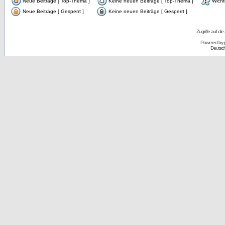
Neue Beiträge [ Top-Thema ]
Keine neuen Beiträge [ Top-Thema ]
Wicht
Neue Beiträge [ Gesperrt ]
Keine neuen Beiträge [ Gesperrt ]
Zugriffe auf d
Powered by
Deutsc