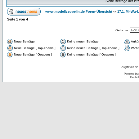
Siehe Beiträge der let
www.modellzeppelin.de Foren-Übersicht
->
17.1. Mi-Wu-L
Seite
1
von
4
Gehe zu:
Neue Beiträge
Keine neuen Beiträge
Ankü
Neue Beiträge [ Top-Thema ]
Keine neuen Beiträge [ Top-Thema ]
Wicht
Neue Beiträge [ Gesperrt ]
Keine neuen Beiträge [ Gesperrt ]
Zugriffe auf d
Powered by
Deutsc