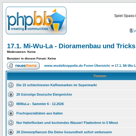
Spiel-Spass-
P
17.1. Mi-Wu-La - Dioramenbau und Tricks .
Moderatoren
: Keine
Benutzer in diesem Forum: Keine
www.modellzeppelin.de Foren-Übersicht
->
17.1. Mi-Wu-L
Themen
Die 15 schlechtesten Kaffeemarken im Supermarkt
20 Günstige Deutsche Eiergerichte
MiWuLa - Sammler 6 - 12.2026
Fischspezialitäten aus Italien
Nur Haferflocken und kochendes Wasser! Fladenbrot in 5 Minut
20 Zimmerpflanzen Die Deine Gesundheit sofort verbessern