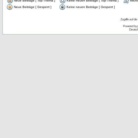
Neue Beiträge [ Top-Thema ]
Keine neuen Beiträge [ Top-Thema ]
Wicht
Neue Beiträge [ Gesperrt ]
Keine neuen Beiträge [ Gesperrt ]
Zugriffe auf d
Powered by
Deutsc