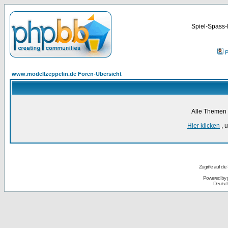
Spiel-Spass-
P
www.modellzeppelin.de Foren-Übersicht
Alle Themen 
Hier klicken
, 
Zugriffe auf d
Powered by
Deutsc