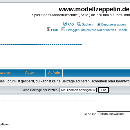
www.modellzeppelin.de
Spiel-Spass-Modellluftschiffe ( SSM ) ab 770 mm bis 1950 m
FAQ
Suchen
Benutzergruppen
Profil
Einloggen, um private Nachrichten zu lesen
-----------------------------------------
------------------------------------------------------------------------------------
tworten
Autor
Aufrufe
es Forum ist gesperrt, du kannst keine Beiträge editieren, schreiben oder beantwo
Siehe Beiträge der letzten:
------------------------------------------------------------------------------------
Gehe zu:
ndigung