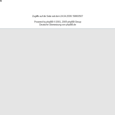
ig
Zugriffe auf die Seite seit dem 24.04.2006: 59863507
Powered by
phpBB
© 2001, 2005 phpBB Group
Deutsche Übersetzung von
phpBB.de