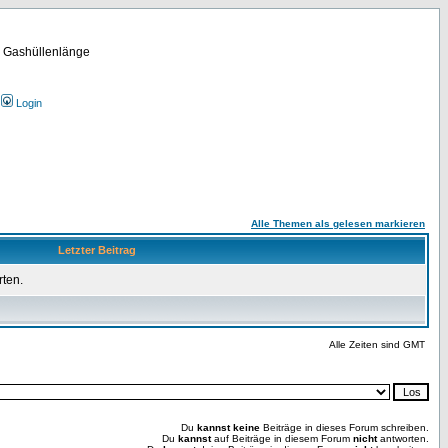
m Gashüllenlänge
Login
Alle Themen als gelesen markieren
Letzter Beitrag
rten.
Alle Zeiten sind GMT
Du
kannst keine
Beiträge in dieses Forum schreiben.
Du
kannst
auf Beiträge in diesem Forum
nicht
antworten.