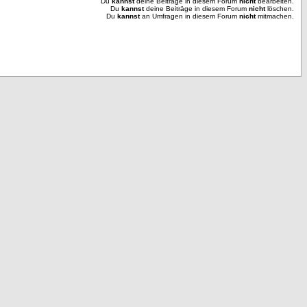
Du
kannst
deine Beiträge in diesem Forum
nicht
bearbeiten.
Du
kannst
deine Beiträge in diesem Forum
nicht
löschen.
Du
kannst
an Umfragen in diesem Forum
nicht
mitmachen.