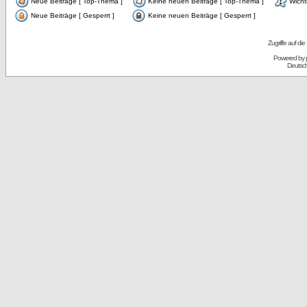
Neue Beiträge [ Top-Thema ]
Keine neuen Beiträge [ Top-Thema ]
Wicht
Neue Beiträge [ Gesperrt ]
Keine neuen Beiträge [ Gesperrt ]
Zugriffe auf d
Powered by
Deutsc