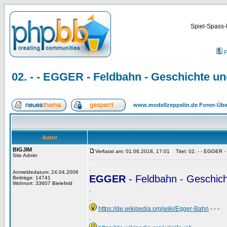
Spiel-Spass-
P
02. - - EGGER - Feldbahn - Geschichte und
www.modellzeppelin.de Foren-Übe
Autor
BIGJIM
Verfasst am: 01.06.2018, 17:01
Titel: 02. - - EGGER - 
Site Admin
.
Anmeldedatum: 24.04.2006
EGGER
- Feldbahn - Geschich
Beiträge: 14741
Wohnort: 33607 Bielefeld
.
.
https://de.wikipedia.org/wiki/Egger-Bahn
- - -
.