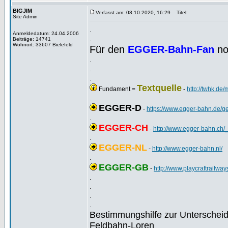
BIGJIM
Verfasst am: 08.10.2020, 16:29
Titel:
Site Admin
.
Anmeldedatum: 24.04.2006
.
Beiträge: 14741
Wohnort: 33607 Bielefeld
Für den
EGGER-Bahn-Fan
no
.
.
.
Textquelle
Fundament =
-
http://twhk.de
.
EGGER-D
-
https://www.egger-bahn.de/g
.
EGGER-CH
-
http://www.egger-bahn.ch/_
.
EGGER-NL
-
http://www.egger-bahn.nl/
.
EGGER-GB
-
http://www.playcraftrailwa
.
.
.
.
Bestimmungshilfe zur Unterschei
Feldbahn-Loren