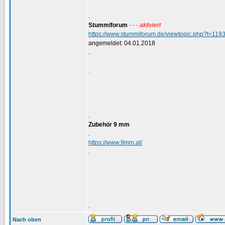
.
Stummiforum
- - -
aktiviert
https://www.stummiforum.de/viewtopic.php?t=119
angemeldet: 04.01.2018
.
.
.
Zubehör 9 mm
.
https://www.9mm.at/
.
.
Nach oben