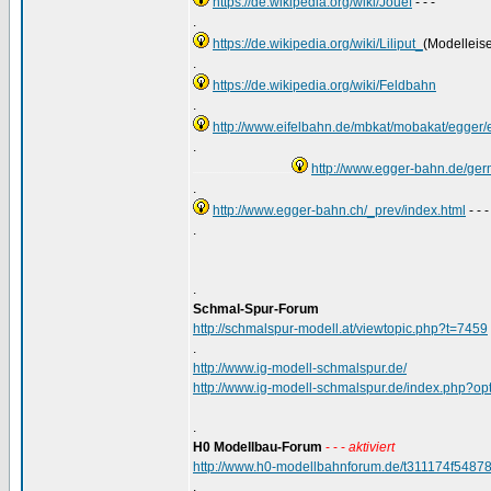
https://de.wikipedia.org/wiki/Jouef
- - -
.
https://de.wikipedia.org/wiki/Liliput_
(Modelleis
.
https://de.wikipedia.org/wiki/Feldbahn
.
http://www.eifelbahn.de/mbkat/mobakat/egger/
.
http://www.egger-bahn.de/ger
.............................................
.
http://www.egger-bahn.ch/_prev/index.html
- - 
.
.
Schmal-Spur-Forum
http://schmalspur-modell.at/viewtopic.php?t=7459
.
http://www.ig-modell-schmalspur.de/
http://www.ig-modell-schmalspur.de/index.php?
.
H0 Modellbau-Forum
- - -
aktiviert
http://www.h0-modellbahnforum.de/t311174f5487
.