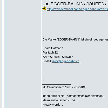
von EGGER-BAHN® / JOUEF® 
http://twhk.de/modellbahn/egger-bahn-loren.h
.
.
Die Marke "EGGER-BAHN®" ist ein eingetragene
Roald Hofmann
Postfach 22
7212 Seewis - Schweiz
E-Mail:
info@egger-bahn.ch
.
.
_________________
Mit freundlichem Gruß
- -
BIGJIM
-----------------------------------------
Ideen entwickeln -
sind gesucht, wer macht mit...
Ideen austauschen -
und
...
Kreativ werden.