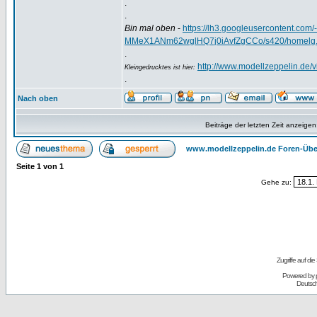
.
.
Bin mal oben
-
https://lh3.googleusercontent.
MMeX1ANm62wglHQ7j0iAvfZgCCo/s420/homelg.
.
http://www.modellzeppelin.de
Kleingedrucktes ist hier:
.
Nach oben
Beiträge der letzten Zeit anzeigen
www.modellzeppelin.de Foren-Übe
Seite
1
von
1
Gehe zu:
Zugriffe auf d
Powered by
Deutsc