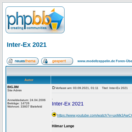
Inter-Ex 2021
www.modellzeppelin.de Foren-Übe
Autor
BIGJIM
Verfasst am: 03.09.2021, 01:11
Titel: Inter-Ex 2021
Site Admin
.
Anmeldedatum: 24.04.2006
Inter-Ex 2021
Beiträge: 14726
Wohnort: 33607 Bielefeld
.
https://www.youtube.com/watch?v=uxMk3AwC
.
Hilmar Lange