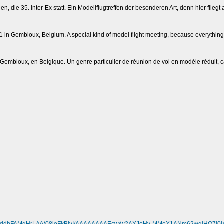
, die 35. Inter-Ex statt. Ein Modellflugtreffen der besonderen Art, denn hier fliegt
 in Gembloux, Belgium. A special kind of model flight meeting, because everything fl
Gembloux, en Belgique. Un genre particulier de réunion de vol en modèle réduit, car