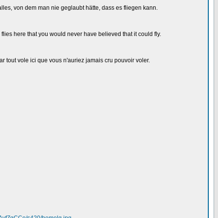
 alles, von dem man nie geglaubt hätte, dass es fliegen kann.
ies here that you would never have believed that it could fly.
 tout vole ici que vous n'auriez jamais cru pouvoir voler.