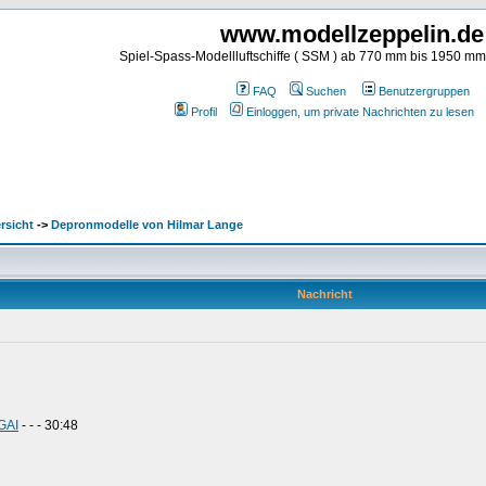
www.modellzeppelin.de
Spiel-Spass-Modellluftschiffe ( SSM ) ab 770 mm bis 1950 m
FAQ
Suchen
Benutzergruppen
Profil
Einloggen, um private Nachrichten zu lesen
rsicht
->
Depronmodelle von Hilmar Lange
Nachricht
GAI
- - - 30:48