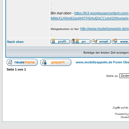
.
.
Bin mal oben
-
https://lh3.googleusercontent.
MMeX1ANm62wglHQ7j0iAvfZgCCo/s420/homelg.
.
http://www.modellzeppelin.de
Kleingedrucktes ist hier:
.
Nach oben
Beiträge der letzten Zeit anzeigen
www.modellzeppelin.de Foren-Übe
Seite
1
von
1
Gehe zu:
Zugriffe auf d
Powered by
Deutsc