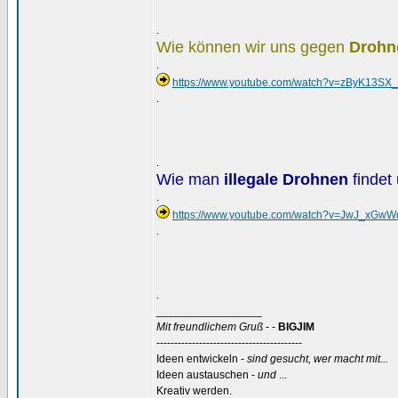
.
Wie können wir uns gegen
Drohn
.
https://www.youtube.com/watch?v=zByK13SX_
.
.
Wie man
illegale Drohnen
findet
.
https://www.youtube.com/watch?v=JwJ_xGw
.
.
_________________
Mit freundlichem Gruß
- -
BIGJIM
-----------------------------------------
Ideen entwickeln -
sind gesucht, wer macht mit...
Ideen austauschen -
und
...
Kreativ werden.