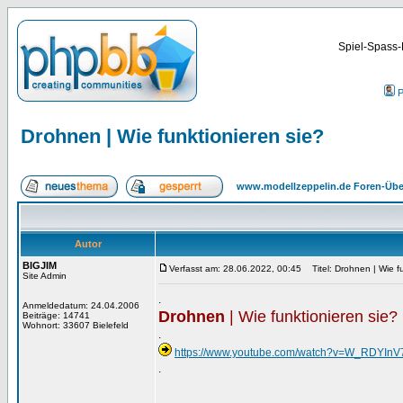
Spiel-Spass-
P
Drohnen | Wie funktionieren sie?
www.modellzeppelin.de Foren-Übe
Autor
BIGJIM
Verfasst am: 28.06.2022, 00:45
Titel: Drohnen | Wie fu
Site Admin
.
Anmeldedatum: 24.04.2006
Drohnen
| Wie funktionieren sie?
Beiträge: 14741
Wohnort: 33607 Bielefeld
.
https://www.youtube.com/watch?v=W_RDYInV
.