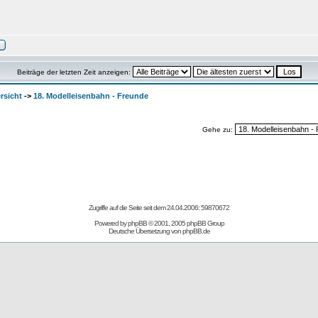
Beiträge der letzten Zeit anzeigen:
rsicht
->
18. Modelleisenbahn - Freunde
Gehe zu:
Zugriffe auf die Seite seit dem 24.04.2006: 59870672
Powered by
phpBB
© 2001, 2005 phpBB Group
Deutsche Übersetzung von
phpBB.de