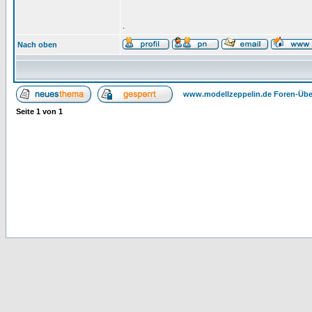
.
Nach oben
www.modellzeppelin.de Foren-Übe
Seite
1
von
1