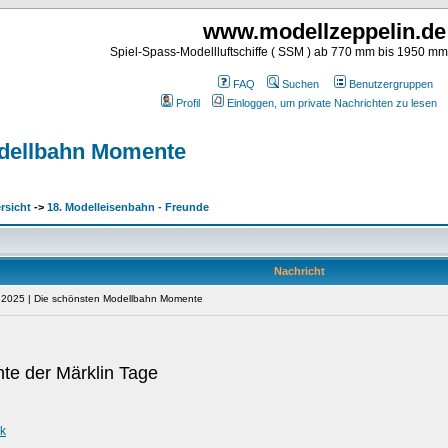
www.modellzeppelin.de
Spiel-Spass-Modellluftschiffe ( SSM ) ab 770 mm bis 1950 m
FAQ
Suchen
Benutzergruppen
Profil
Einloggen, um private Nachrichten zu lesen
odellbahn Momente
rsicht
->
18. Modelleisenbahn - Freunde
Nachricht
A 2025 | Die schönsten Modellbahn Momente
te der Märklin Tage
k