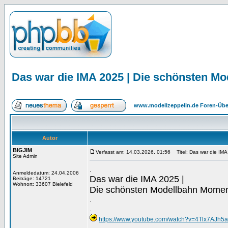
Das war die IMA 2025 | Die schönsten M
www.modellzeppelin.de Foren-Übe
Autor
BIGJIM
Verfasst am: 14.03.2026, 01:56
Titel: Das war die IM
Site Admin
.
Anmeldedatum: 24.04.2006
Das war die IMA 2025 |
Beiträge: 14721
Wohnort: 33607 Bielefeld
Die schönsten Modellbahn Momen
.
.
https://www.youtube.com/watch?v=4Tlx7AJh5a