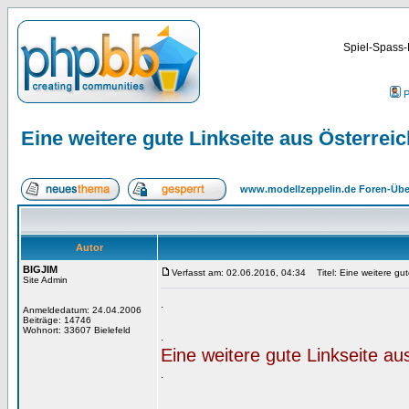
Spiel-Spass-
P
Eine weitere gute Linkseite aus Österreic
www.modellzeppelin.de Foren-Übe
Autor
BIGJIM
Verfasst am: 02.06.2016, 04:34
Titel: Eine weitere gut
Site Admin
.
Anmeldedatum: 24.04.2006
Beiträge: 14746
Wohnort: 33607 Bielefeld
.
Eine weitere gute Linkseite a
.