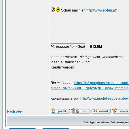
.
Schau mal hier:
http://www.rc-fun.at/
.
.
_________________
Mit freundlichem Gruß
- -
BIGJIM
-----------------------------------------
Ideen entwickeln -
sind gesucht, wer macht mit...
Ideen austauschen -
und
...
Kreativ werden.
.
.
Bin mal oben
-
https://lh3.googleusercontent.
MMeX1ANm62wglHQ7j0iAvfZgCCo/s420/homelg.
.
http://www.modellzeppelin.de
Kleingedrucktes ist hier:
.
Nach oben
Beiträge der letzten Zeit anzeigen