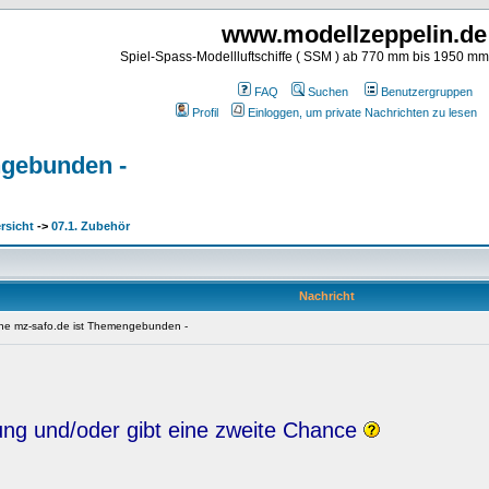
www.modellzeppelin.de
Spiel-Spass-Modellluftschiffe ( SSM ) ab 770 mm bis 1950 m
FAQ
Suchen
Benutzergruppen
Profil
Einloggen, um private Nachrichten zu lesen
engebunden -
rsicht
->
07.1. Zubehör
Nachricht
liche mz-safo.de ist Themengebunden -
hung und/oder gibt eine zweite Chance