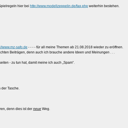
pielregeln hier bei
http://www.modellzeppelin.de/faq.php
weiterhin bestehen.
p://www.mz-safo.de
- - - - für all meine Themen ab 21.08.2018 wieder zu eröffnen.
chten Beiträgen, denn auch ich brauche andere Ideen und Meinungen . . .
eiten - zu tun hat, damit meine ich auch „Spam“.
 der Tasche.
en, denn dies ist der
neue
Weg.