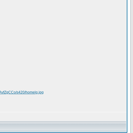
AvfZgCCo/s420/homelg.jpg