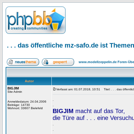
. . . das öffentliche mz-safo.de ist Them
www.modellzeppelin.de Foren-Übe
Autor
BIGJIM
Verfasst am: 01.07.2018, 10:51
Titel: . . . das öffent
Site Admin
.
Anmeldedatum: 24.04.2006
.
Beiträge: 14730
Wohnort: 33607 Bielefeld
BIGJIM
macht auf das Tor,
die Türe auf . . . eine Versuc
.
.