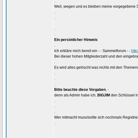
.
Weil, wegen und es bleiben meine vorgegebene S
.
.
.
.
Ein persönlicher Hinweis
.
Ich erkläre mich bereit ein - - Sammelforum - -
htt
Bei dieser hohen Mitgliederzahl und den eingebra
.
Es wird alles gelöscht was nichts mit den Themens
.
.
.
Bitte beachte diese Vorgaben
, -
denn als Admin habe ich,
BIGJIM
den Schlüssel in
.
.
.
Wer mitmacht muss/sollte sich nochmals Registrier
.