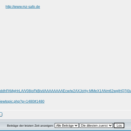
http://www.mz-safo.de
......
.com/-ddhFAMgHrLA/V08ioFkBivI/AAAAAAAAEcw/w2AXJoHy-MMeX1ANm62wglHQ7j0i
/viewtopic.php?p=1480#1480
Beiträge der letzten Zeit anzeigen: