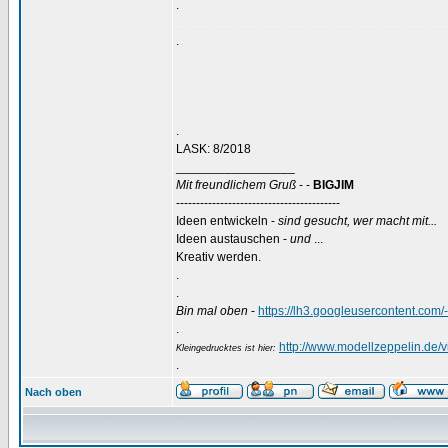
.
..........................................................................................
.
.
LASK: 8/2018
_________________
Mit freundlichem Gruß
- -
BIGJIM
-----------------------------------------
Ideen entwickeln -
sind gesucht, wer macht mit...
Ideen austauschen -
und
...
Kreativ werden.
.
.
Bin mal oben
-
https://lh3.googleusercontent
.
http://www.modellzeppelin.de
Kleingedrucktes ist hier:
.
Nach oben