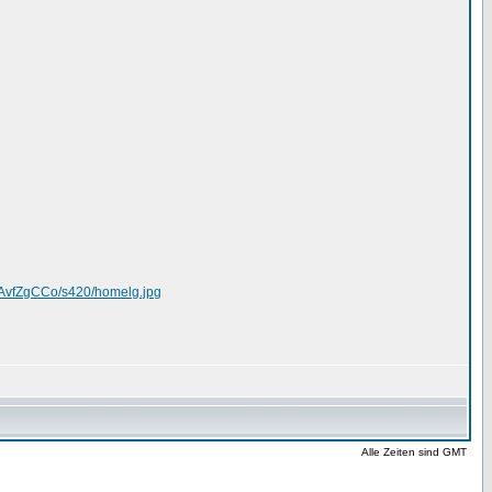
AvfZgCCo/s420/homelg.jpg
Alle Zeiten sind GMT