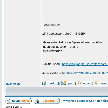
.
LASK: 8/2021
_________________
Mit freundlichem Gruß
- -
BIGJIM
-----------------------------------------
Ideen entwickeln -
sind gesucht, wer macht mit...
Ideen austauschen -
und
...
Kreativ werden.
.
.
Bin mal oben
-
https://lh3.googleusercontent
.
http://www.modellzeppelin.de
Kleingedrucktes ist hier:
.
Nach oben
www.modellzeppelin.de Foren-Übe
Seite
1
von
1