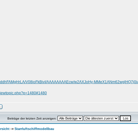
.com/-ddhFAMgHrLA/V08ioFkBivI/AAAAAAAAEcw/w2AXJoHy-MMeX1ANm62wglHQ7j0i
/viewtopic.php?p=1480#1480
Beiträge der letzten Zeit anzeigen:
rsicht
->
Starrluftschiffmodellbau