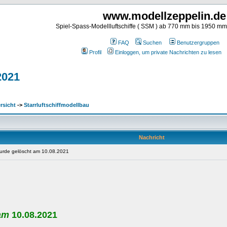
www.modellzeppelin.de
Spiel-Spass-Modellluftschiffe ( SSM ) ab 770 mm bis 1950 m
FAQ
Suchen
Benutzergruppen
Profil
Einloggen, um private Nachrichten zu lesen
2021
rsicht
->
Starrluftschiffmodellbau
Nachricht
wurde gelöscht am 10.08.2021
am
10.08.2021