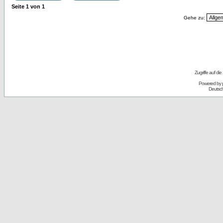
Seite
1
von
1
Gehe zu:
Zugriffe auf d
Powered by
Deutsc