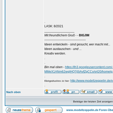
.
LASK: 8/2021
_________________
Mit freundlichem Gruß
- -
BIGJIM
-----------------------------------------
Ideen entwickeln -
sind gesucht, wer macht mit...
Ideen austauschen -
und
...
Kreativ werden.
.
.
Bin mal oben
-
https://lh3.googleusercontent.
MMeX1ANm62wglHQ7j0iAvfZgCCo/s420/homelg.
.
http://www.modellzeppelin.de
Kleingedrucktes ist hier:
.
Nach oben
Beiträge der letzten Zeit anzeigen
www.modellzeppelin.de Foren-Übe