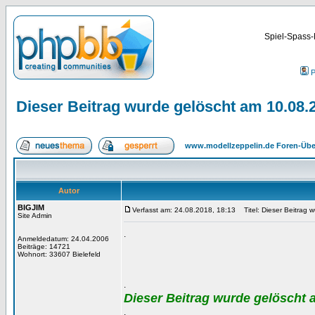
Spiel-Spass-
P
Dieser Beitrag wurde gelöscht am 10.08.
www.modellzeppelin.de Foren-Übe
Autor
BIGJIM
Verfasst am: 24.08.2018, 18:13
Titel: Dieser Beitrag 
Site Admin
.
Anmeldedatum: 24.04.2006
Beiträge: 14721
Wohnort: 33607 Bielefeld
.
Dieser Beitrag wurde gelöscht 
.