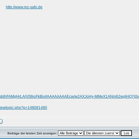
http://www.mz-safo.de
......
.com/-ddhFAMgHrLA/V08ioFkBivI/AAAAAAAAEcw/w2AXJoHy-MMeX1ANm62wglHQ7j0i
/viewtopic.php?p=1480#1480
Beiträge der letzten Zeit anzeigen: