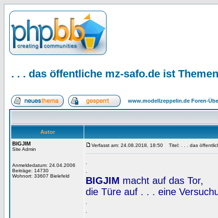
. . . das öffentliche mz-safo.de ist Them
www.modellzeppelin.de Foren-Übe
Autor
BIGJIM
Verfasst am: 24.08.2018, 18:50
Titel: . . . das öffent
Site Admin
.
Anmeldedatum: 24.04.2006
.
Beiträge: 14730
Wohnort: 33607 Bielefeld
BIGJIM
macht auf das Tor,
die Türe auf . . . eine Versuc
.
.