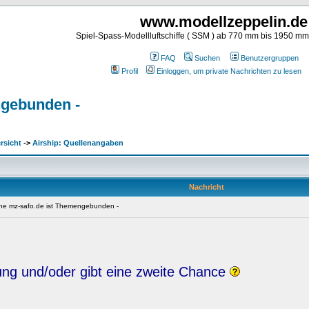
www.modellzeppelin.de
Spiel-Spass-Modellluftschiffe ( SSM ) ab 770 mm bis 1950 m
FAQ
Suchen
Benutzergruppen
Profil
Einloggen, um private Nachrichten zu lesen
engebunden -
rsicht
->
Airship: Quellenangaben
Nachricht
liche mz-safo.de ist Themengebunden -
hung und/oder gibt eine zweite Chance