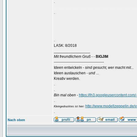
.
..........................................................................................
.
.
LASK: 8/2018
_________________
Mit freundlichem Gruß
- -
BIGJIM
-----------------------------------------
Ideen entwickeln -
sind gesucht, wer macht mit...
Ideen austauschen -
und
...
Kreativ werden.
.
.
Bin mal oben
-
https://lh3.googleusercontent
.
http://www.modellzeppelin.de
Kleingedrucktes ist hier:
.
Nach oben