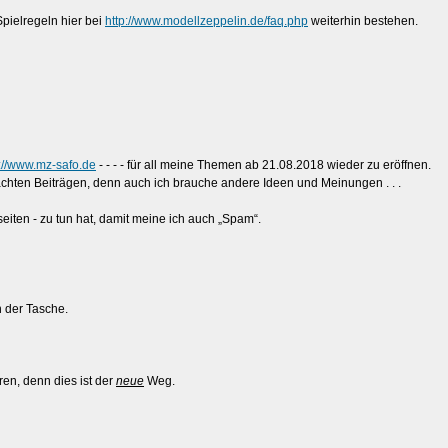
pielregeln hier bei
http://www.modellzeppelin.de/faq.php
weiterhin bestehen.
p://www.mz-safo.de
- - - - für all meine Themen ab 21.08.2018 wieder zu eröffnen.
chten Beiträgen, denn auch ich brauche andere Ideen und Meinungen . . .
eiten - zu tun hat, damit meine ich auch „Spam“.
 der Tasche.
en, denn dies ist der
neue
Weg.