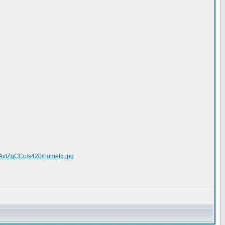
AvfZgCCo/s420/homelg.jpg