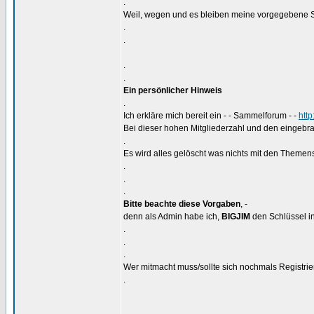
.
Weil, wegen und es bleiben meine vorgegebene S
.
.
.
.
Ein persönlicher Hinweis
.
Ich erkläre mich bereit ein - - Sammelforum - -
htt
Bei dieser hohen Mitgliederzahl und den eingebra
.
Es wird alles gelöscht was nichts mit den Themens
.
.
.
Bitte beachte diese Vorgaben
, -
denn als Admin habe ich,
BIGJIM
den Schlüssel in
.
.
.
Wer mitmacht muss/sollte sich nochmals Registrier
.