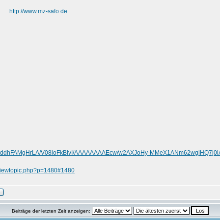
http://www.mz-safo.de
......
.com/-ddhFAMgHrLA/V08ioFkBivI/AAAAAAAAEcw/w2AXJoHy-MMeX1ANm62wglHQ7j0i
/viewtopic.php?p=1480#1480
Beiträge der letzten Zeit anzeigen: