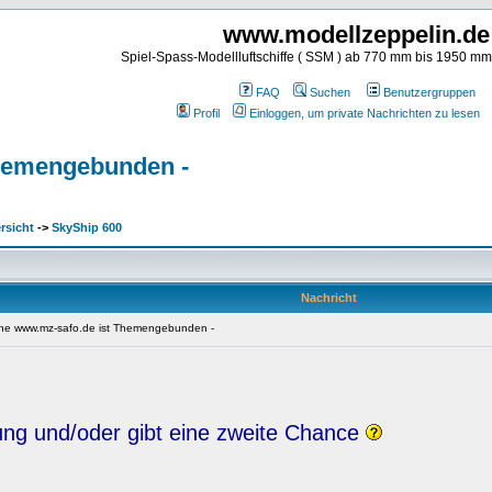
www.modellzeppelin.de
Spiel-Spass-Modellluftschiffe ( SSM ) ab 770 mm bis 1950 m
FAQ
Suchen
Benutzergruppen
Profil
Einloggen, um private Nachrichten zu lesen
 Themengebunden -
rsicht
->
SkyShip 600
Nachricht
liche www.mz-safo.de ist Themengebunden -
hung und/oder gibt eine zweite Chance