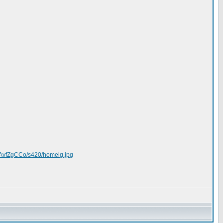
AvfZgCCo/s420/homelg.jpg