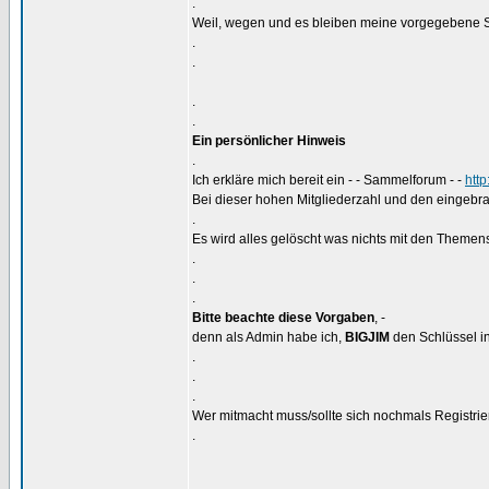
.
Weil, wegen und es bleiben meine vorgegebene S
.
.
.
.
Ein persönlicher Hinweis
.
Ich erkläre mich bereit ein - - Sammelforum - -
htt
Bei dieser hohen Mitgliederzahl und den eingebra
.
Es wird alles gelöscht was nichts mit den Themens
.
.
.
Bitte beachte diese Vorgaben
, -
denn als Admin habe ich,
BIGJIM
den Schlüssel in
.
.
.
Wer mitmacht muss/sollte sich nochmals Registrier
.