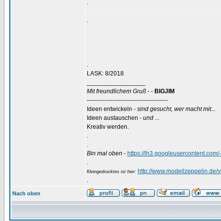
.
..........................................................................................
.
.
LASK: 8/2018
_________________
Mit freundlichem Gruß
- -
BIGJIM
-----------------------------------------
Ideen entwickeln -
sind gesucht, wer macht mit...
Ideen austauschen -
und
...
Kreativ werden.
.
.
Bin mal oben
-
https://lh3.googleusercontent
.
http://www.modellzeppelin.de
Kleingedrucktes ist hier:
.
Nach oben