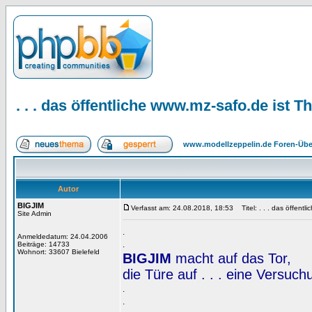
. . . das öffentliche www.mz-safo.de ist
www.modellzeppelin.de Foren-Übe
Autor
BIGJIM
Verfasst am: 24.08.2018, 18:53
Titel: . . . das öffent
Site Admin
.
Anmeldedatum: 24.04.2006
.
Beiträge: 14733
Wohnort: 33607 Bielefeld
BIGJIM
macht auf das Tor,
die Türe auf . . . eine Versuc
.
.