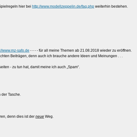
pielregeln hier bei
http://www.modellzeppelin.de/faq.php
weiterhin bestehen.
p://www.mz-safo.de
- - - - für all meine Themen ab 21.08.2018 wieder zu eröffnen.
chten Beiträgen, denn auch ich brauche andere Ideen und Meinungen . . .
eiten - zu tun hat, damit meine ich auch „Spam“.
 der Tasche.
en, denn dies ist der
neue
Weg.