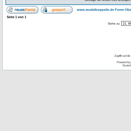
www.modellzeppelin.de Foren-Übe
Seite
1
von
1
Gehe zu:
Zugriffe auf d
Powered by
Deutsc