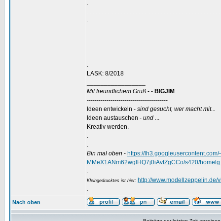
.
..........................................................................................
.
.
LASK: 8/2018
_________________
Mit freundlichem Gruß
- -
BIGJIM
-----------------------------------------
Ideen entwickeln -
sind gesucht, wer macht mit...
Ideen austauschen -
und
...
Kreativ werden.
.
.
Bin mal oben
-
https://lh3.googleusercontent.
MMeX1ANm62wglHQ7j0iAvfZgCCo/s420/homelg.
.
http://www.modellzeppelin.de
Kleingedrucktes ist hier:
.
Nach oben
Beiträge der letzten Zeit anzeigen