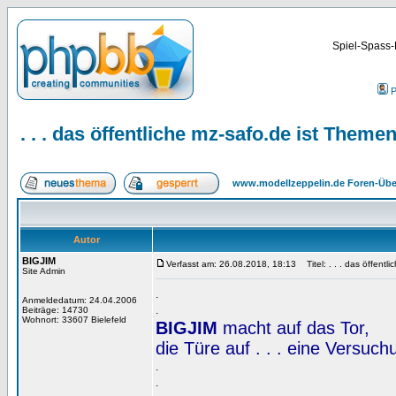
Spiel-Spass-
P
. . . das öffentliche mz-safo.de ist Them
www.modellzeppelin.de Foren-Übe
Autor
BIGJIM
Verfasst am: 26.08.2018, 18:13
Titel: . . . das öffent
Site Admin
.
Anmeldedatum: 24.04.2006
.
Beiträge: 14730
Wohnort: 33607 Bielefeld
BIGJIM
macht auf das Tor,
die Türe auf . . . eine Versuc
.
.