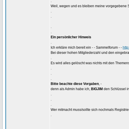
.
Weil, wegen und es bleiben meine vorgegebene S
.
.
.
.
Ein persönlicher Hinweis
.
Ich erkläre mich bereit ein - - Sammelforum - -
htt
Bei dieser hohen Mitgliederzahl und den eingebra
.
Es wird alles gelöscht was nichts mit den Themens
.
.
.
Bitte beachte diese Vorgaben
, -
denn als Admin habe ich,
BIGJIM
den Schlüssel in
.
.
.
Wer mitmacht muss/sollte sich nochmals Registrier
.