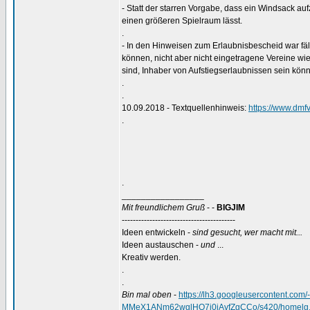
- Statt der starren Vorgabe, dass ein Windsack au
einen größeren Spielraum lässt.
.
- In den Hinweisen zum Erlaubnisbescheid war fä
können, nicht aber nicht eingetragene Vereine wie
sind, Inhaber von Aufstiegserlaubnissen sein kön
.
.
10.09.2018 - Textquellenhinweis:
https://www.dmfv
.
.
_________________
Mit freundlichem Gruß
- -
BIGJIM
-----------------------------------------
Ideen entwickeln -
sind gesucht, wer macht mit...
Ideen austauschen -
und
...
Kreativ werden.
.
.
Bin mal oben
-
https://lh3.googleusercontent.
MMeX1ANm62wglHQ7j0iAvfZgCCo/s420/homelg.