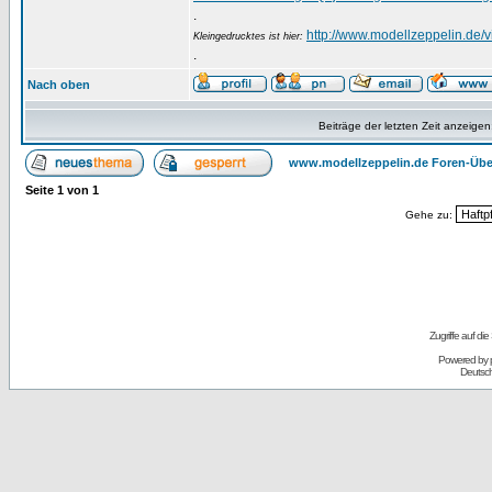
.
http://www.modellzeppelin.de
Kleingedrucktes ist hier:
.
Nach oben
Beiträge der letzten Zeit anzeigen
www.modellzeppelin.de Foren-Übe
Seite
1
von
1
Gehe zu:
Zugriffe auf d
Powered by
Deutsc