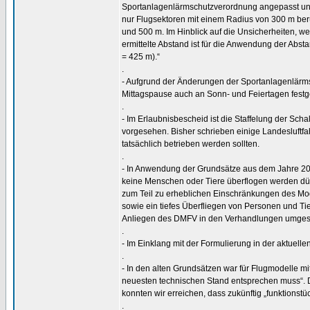
Sportanlagenlärmschutzverordnung angepasst und
nur Flugsektoren mit einem Radius von 300 m berü
und 500 m. Im Hinblick auf die Unsicherheiten, welc
ermittelte Abstand ist für die Anwendung der Abst
= 425 m).“
.
- Aufgrund der Änderungen der Sportanlagenlärms
Mittagspause auch an Sonn- und Feiertagen fest
.
- Im Erlaubnisbescheid ist die Staffelung der Sc
vorgesehen. Bisher schrieben einige Landesluftfa
tatsächlich betrieben werden sollten.
.
- In Anwendung der Grundsätze aus dem Jahre 20
keine Menschen oder Tiere überflogen werden dür
zum Teil zu erheblichen Einschränkungen des Model
sowie ein tiefes Überfliegen von Personen und Tie
Anliegen des DMFV in den Verhandlungen umgese
.
- Im Einklang mit der Formulierung in der aktuellen
.
- In den alten Grundsätzen war für Flugmodelle 
neuesten technischen Stand entsprechen muss“. Da
konnten wir erreichen, dass zukünftig „funktionst
.