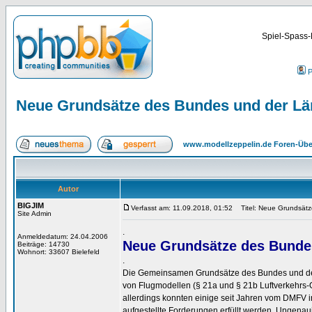
Spiel-Spass-
P
Neue Grundsätze des Bundes und der Län
www.modellzeppelin.de Foren-Übe
Autor
BIGJIM
Verfasst am: 11.09.2018, 01:52
Titel: Neue Grundsätze
Site Admin
.
Anmeldedatum: 24.04.2006
Neue Grundsätze des Bundes
Beiträge: 14730
Wohnort: 33607 Bielefeld
.
Die Gemeinsamen Grundsätze des Bundes und der 
von Flugmodellen (§ 21a und § 21b Luftverkehrs-Or
allerdings konnten einige seit Jahren vom DMFV
aufgestellte Forderungen erfüllt werden. Ungenaui