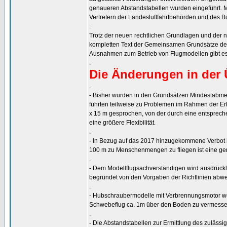
genaueren Abstandstabellen wurden eingeführt. 
Vertretern der Landesluftfahrtbehörden und des B
.
Trotz der neuen rechtlichen Grundlagen und der ne
kompletten Text der Gemeinsamen Grundsätze des
Ausnahmen zum Betrieb von Flugmodellen gibt e
.
Die Änderungen in der 
.
- Bisher wurden in den Grundsätzen Mindestabme
führten teilweise zu Problemen im Rahmen der Er
x 15 m gesprochen, von der durch eine entsprec
eine größere Flexibilität.
.
- In Bezug auf das 2017 hinzugekommene Verbot in
100 m zu Menschenmengen zu fliegen ist eine g
.
- Dem Modellflugsachverständigen wird ausdrückl
begründet von den Vorgaben der Richtlinien abwe
.
- Hubschraubermodelle mit Verbrennungsmotor wer
Schwebeflug ca. 1m über den Boden zu vermesse
.
- Die Abstandstabellen zur Ermittlung des zuläss