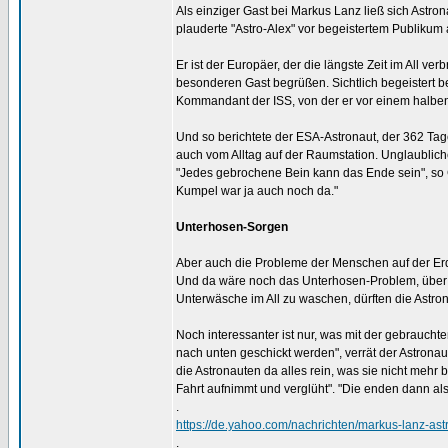
Als einziger Gast bei Markus Lanz ließ sich Astr
plauderte "Astro-Alex" vor begeistertem Publiku
Er ist der Europäer, der die längste Zeit im All v
besonderen Gast begrüßen. Sichtlich begeistert b
Kommandant der ISS, von der er vor einem halben
Und so berichtete der ESA-Astronaut, der 362 Tag
auch vom Alltag auf der Raumstation. Unglaublich
"Jedes gebrochene Bein kann das Ende sein", so 
Kumpel war ja auch noch da."
Unterhosen-Sorgen
Aber auch die Probleme der Menschen auf der Erde
Und da wäre noch das Unterhosen-Problem, über d
Unterwäsche im All zu waschen, dürften die Astro
Noch interessanter ist nur, was mit der gebraucht
nach unten geschickt werden", verrät der Astrona
die Astronauten da alles rein, was sie nicht mehr b
Fahrt aufnimmt und verglüht". "Die enden dann al
.
https://de.yahoo.com/nachrichten/markus-lanz-as
.