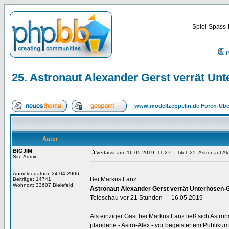
Spiel-Spass-
P
25. Astronaut Alexander Gerst verrät Un
www.modellzeppelin.de Foren-Übe
Autor
BIGJIM
Verfasst am: 16.05.2019, 11:27
Titel: 25. Astronaut A
Site Admin
.
Anmeldedatum: 24.04.2006
Bei Markus Lanz:
Beiträge: 14741
Wohnort: 33607 Bielefeld
Astronaut Alexander Gerst verrät Unterhosen-
Teleschau vor 21 Stunden - - 16.05.2019
Als einziger Gast bei Markus Lanz ließ sich Astr
plauderte - Astro-Alex - vor begeistertem Publik