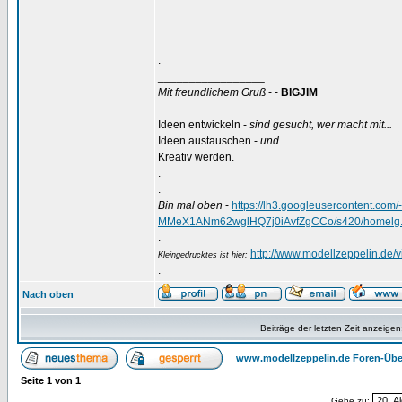
.
_________________
Mit freundlichem Gruß
- -
BIGJIM
-----------------------------------------
Ideen entwickeln -
sind gesucht, wer macht mit...
Ideen austauschen -
und
...
Kreativ werden.
.
.
Bin mal oben
-
https://lh3.googleusercontent.
MMeX1ANm62wglHQ7j0iAvfZgCCo/s420/homelg.
.
http://www.modellzeppelin.de
Kleingedrucktes ist hier:
.
Nach oben
Beiträge der letzten Zeit anzeigen
www.modellzeppelin.de Foren-Übe
Seite
1
von
1
Gehe zu: