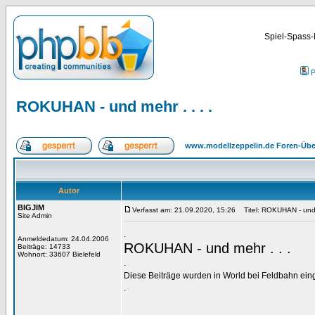
Spiel-Spass-
P
ROKUHAN - und mehr . . . .
www.modellzeppelin.de Foren-Übe
Autor
BIGJIM
Verfasst am: 21.09.2020, 15:26
Titel: ROKUHAN - und m
Site Admin
.
Anmeldedatum: 24.04.2006
ROKUHAN - und mehr . . .
Beiträge: 14733
Wohnort: 33607 Bielefeld
.
Diese Beiträge wurden in World bei Feldbahn ein
.