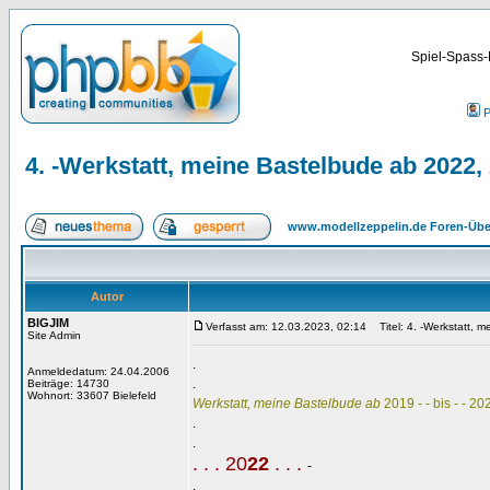
Spiel-Spass-
P
4. -Werkstatt, meine Bastelbude ab 2022, 2
www.modellzeppelin.de Foren-Übe
Autor
BIGJIM
Verfasst am: 12.03.2023, 02:14
Titel: 4. -Werkstatt, m
Site Admin
.
Anmeldedatum: 24.04.2006
.
Beiträge: 14730
Wohnort: 33607 Bielefeld
Werkstatt, meine Bastelbude ab
2019 - - bis - - 2
.
.
. . . 20
22
. . .
-
.