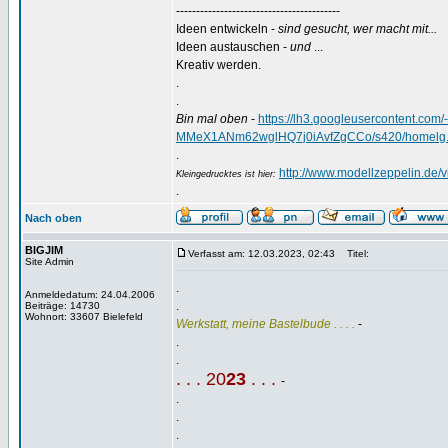
-----------------------------------------
Ideen entwickeln -
sind gesucht, wer macht mit...
Ideen austauschen -
und
...
Kreativ werden.
.
.
Bin mal oben
-
https://lh3.googleusercontent.
MMeX1ANm62wglHQ7j0iAvfZgCCo/s420/homelg.
.
http://www.modellzeppelin.de
Kleingedrucktes ist hier:
.
Nach oben
BIGJIM
Verfasst am: 12.03.2023, 02:43
Titel:
Site Admin
.
Anmeldedatum: 24.04.2006
.
Beiträge: 14730
Wohnort: 33607 Bielefeld
Werkstatt, meine Bastelbude . . . .
-
.
.
. . . 20
23
. . .
-
.
.
.