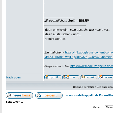
.
.
.
_________________
Mit freundlichem Gruß
- -
BIGJIM
-----------------------------------------
Ideen entwickeln -
sind gesucht, wer macht mit...
Ideen austauschen -
und
...
Kreativ werden.
.
.
Bin mal oben
-
https://lh3.googleusercontent.
MMeX1ANm62wglHQ7j0iAvfZgCCo/s420/homelg.
.
http://www.modellzeppelin.de
Kleingedrucktes ist hier:
.
Nach oben
Beiträge der letzten Zeit anzeigen
www.modellzeppelin.de Foren-Übe
Seite
1
von
1
Gehe zu: