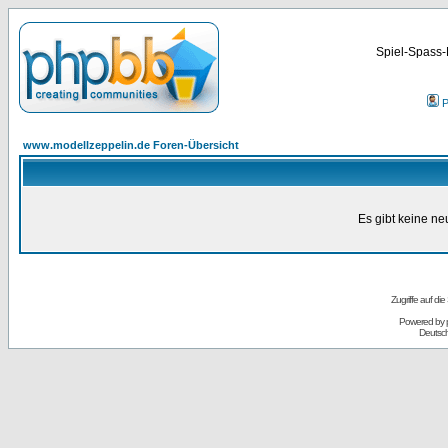
Spiel-Spass-
P
www.modellzeppelin.de Foren-Übersicht
Es gibt keine n
Zugriffe auf d
Powered by
Deutsc