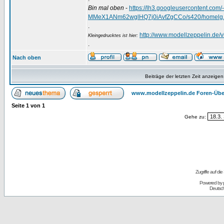
Bin mal oben
-
https://lh3.googleusercontent.
MMeX1ANm62wglHQ7j0iAvfZgCCo/s420/homelg.
.
http://www.modellzeppelin.de
Kleingedrucktes ist hier:
.
Nach oben
Beiträge der letzten Zeit anzeigen
www.modellzeppelin.de Foren-Übe
Seite
1
von
1
Gehe zu:
Zugriffe auf d
Powered by
Deutsc