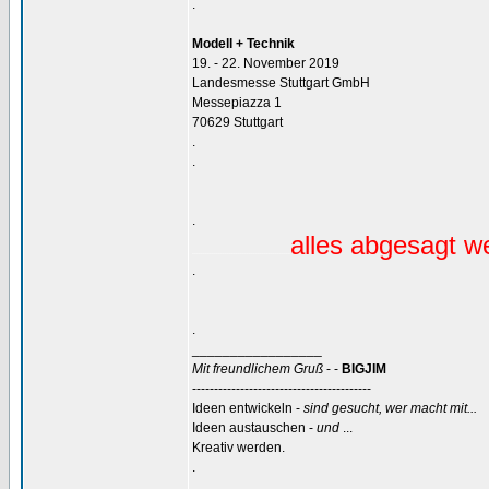
.
Modell + Technik
19. - 22. November 2019
Landesmesse Stuttgart GmbH
Messepiazza 1
70629 Stuttgart
.
.
.
alles abgesagt 
.............................................
.
.
_________________
Mit freundlichem Gruß
- -
BIGJIM
-----------------------------------------
Ideen entwickeln -
sind gesucht, wer macht mit...
Ideen austauschen -
und
...
Kreativ werden.
.
.