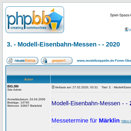
Spiel-Spass-
P
3. - Modell-Eisenbahn-Messen - - 2020
www.modellzeppelin.de Foren-Übe
Autor
BIGJIM
Verfasst am: 27.02.2020, 03:31
Titel: 3. - Modell-Eis
Site Admin
.
Anmeldedatum: 24.04.2006
Modell-Eisenbahn-Messen - -
Beiträge: 14740
Wohnort: 33607 Bielefeld
.
.
Messetermine für
Märklin
:
https
.